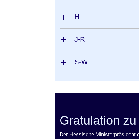
H
J-R
S-W
Gratulation zu
Der Hessische Ministerpräsident gr