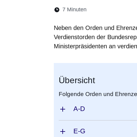
Lesedauer:
7 Minuten
Öffnet sich in eine
Öffnet sich in 
Öffnet sic
Öffnet
Ö
Neben den Orden und Ehrenze
Verdienstorden der Bundesrep
Ministerpräsidenten an verdien
Übersicht
Folgende Orden und Ehrenzei
A-D
E-G