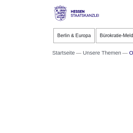
Direkt zum Kopf der S
Direkt zum Inhalt
Direkt zum Fuß der Se
Hessen
-
Berlin & Europa
Bürokratie-Mel
Staatskanzlei
Startseite
Unsere Themen
O