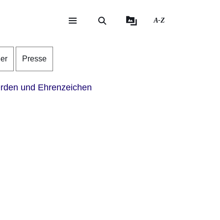
A-Z
eite
ite
der
Presse
rden und Ehrenzeichen