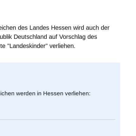
m neuen Fenster
einem neuen Fenster
h in einem neuen Fenster
 sich in einem neuen Fenster
ffnet sich in einem neuen Fenster
ichen des Landes Hessen wird auch der
ublik Deutschland auf Vorschlag des
te "Landeskinder" verliehen.
chen werden in Hessen verliehen: